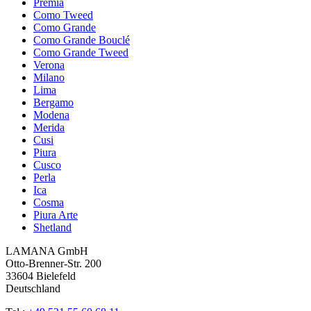
Premia
Como Tweed
Como Grande
Como Grande Bouclé
Como Grande Tweed
Verona
Milano
Lima
Bergamo
Modena
Merida
Cusi
Piura
Cusco
Perla
Ica
Cosma
Piura Arte
Shetland
LAMANA GmbH
Otto-Brenner-Str. 200
33604 Bielefeld
Deutschland