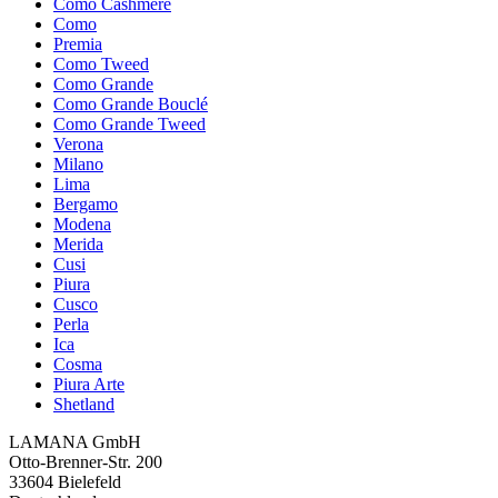
Como Cashmere
Como
Premia
Como Tweed
Como Grande
Como Grande Bouclé
Como Grande Tweed
Verona
Milano
Lima
Bergamo
Modena
Merida
Cusi
Piura
Cusco
Perla
Ica
Cosma
Piura Arte
Shetland
LAMANA GmbH
Otto-Brenner-Str. 200
33604 Bielefeld