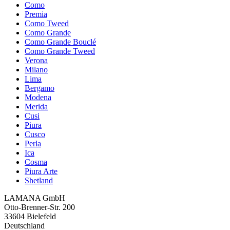
Como
Premia
Como Tweed
Como Grande
Como Grande Bouclé
Como Grande Tweed
Verona
Milano
Lima
Bergamo
Modena
Merida
Cusi
Piura
Cusco
Perla
Ica
Cosma
Piura Arte
Shetland
LAMANA GmbH
Otto-Brenner-Str. 200
33604 Bielefeld
Deutschland