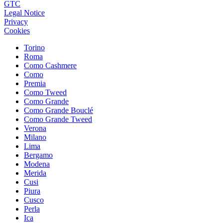
GTC
Legal Notice
Privacy
Cookies
Torino
Roma
Como Cashmere
Como
Premia
Como Tweed
Como Grande
Como Grande Bouclé
Como Grande Tweed
Verona
Milano
Lima
Bergamo
Modena
Merida
Cusi
Piura
Cusco
Perla
Ica