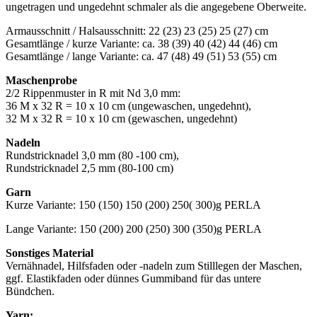
ungetragen und ungedehnt schmaler als die angegebene Oberweite.
Armausschnitt / Halsausschnitt: 22 (23) 23 (25) 25 (27) cm
Gesamtlänge / kurze Variante: ca. 38 (39) 40 (42) 44 (46) cm
Gesamtlänge / lange Variante: ca. 47 (48) 49 (51) 53 (55) cm
Maschenprobe
2/2 Rippenmuster in R mit Nd 3,0 mm:
36 M x 32 R = 10 x 10 cm (ungewaschen, ungedehnt),
32 M x 32 R = 10 x 10 cm (gewaschen, ungedehnt)
Nadeln
Rundstricknadel 3,0 mm (80 -100 cm),
Rundstricknadel 2,5 mm (80-100 cm)
Garn
Kurze Variante: 150 (150) 150 (200) 250( 300)g PERLA
Lange Variante: 150 (200) 200 (250) 300 (350)g PERLA
Sonstiges Material
Vernähnadel, Hilfsfaden oder -nadeln zum Stilllegen der Maschen,
ggf. Elastikfaden oder dünnes Gummiband für das untere
Bündchen.
Yarn: