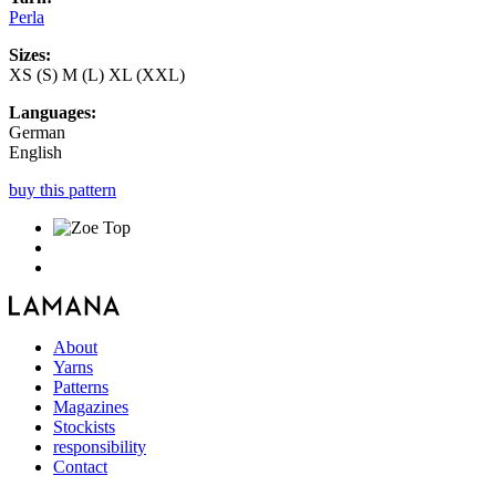
Perla
Sizes:
XS (S) M (L) XL (XXL)
Languages:
German
English
buy this pattern
About
Yarns
Patterns
Magazines
Stockists
responsibility
Contact