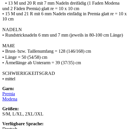
• 13 M und 20 R mit 7 mm Nadeln dreifädig (1 Faden Modena
und 2 Fäden Premia) glatt re = 10 x 10 cm
• 15 M und 21 R mit 6 mm Nadeln einfädig in Premia glatt re = 10 x
10 cm
NADELN
• Rundstricknadeln 6 mm und 7 mm (jeweils in 80-100 cm Länge)
MAßE
• Brust- bzw. Taillenumfang = 128 (146/168) cm
• Länge = 50 (54/58) cm
• Ärmellänge ab Unterarm = 39 (37/35) cm
SCHWIERIGKEITSGRAD
• mittel
Garn:
Premia
Modena
Größen:
S/M, L/XL, 2XL/3XL
Verfügbare Sprache:
Deutsch