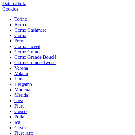
Datenschutz
Cookies
Torino
Roma
Como Cashmere
Como
Premia
Como Tweed
Como Grande
Como Grande Bouclé
Como Grande Tweed
Verona
Milano
Lima
Bergamo
Modena
Merida
Cusi
Piura
Cusco
Perla
Ica
Cosma
Piura Arte