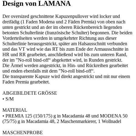
Design von LAMANA
Der oversized geschnittene Kapuzenpullover wird locker und
dreifädig (1 Faden Modena und 2 Fäden Premia) von oben nach
unten gestrickt und an der im oberen Rückenbereich liegenden
betonten Schulterlinie (französische Schulter) begonnen. Die beiden
Vorderteilseiten werden in umgekehrter Richtung aus dieser
Schulterlinie herausgestrickt, später am Halsausschnitt verbunden
und das VT wird wie das RT bis zum Ende der Armausschnitte in
HR und RR gearbeitet, anschließend wird bis zum unteren Rand,
der im ”No-roll bind-off“ abgekettet wird, in Runden gestrickt.
Die Ärmel werden angestrickt, in Hin- und Rückreihen gearbeitet
und enden ebenfalls mit dem ”No-roll bind-off“.
Die transparente Kapuze wird direkt angestrickt und mit nur einem
Faden Premia gearbeitet.
ABGEBILDETE GRÖSSE
• S/M
MATERIAL
• PREMIA 125 (150/175) g in Macadamia 48 und MODENA 50
(75/75) g in Macadamia 48, 2 Maschenmarkierer, 1 Wollnadel
MASCHENPROBE